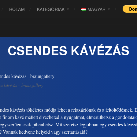
RÓLAM
KATEGÓRIÁK
MAGYAR
CSENDES KÁVÉZÁS
s kávézás – braungallery
ndes kávézás tökéletes módja lehet a relaxációnak és a feltöltődésnek. 
e finom kávé mellett élvezheted a nyugalmat, elmerülhetsz a gondolatai
egyszerűen csak pihenhetsz. Mit szeretsz legjobban egy csendes kávéz
? Vannak kedvenc helyeid vagy szertartásaid?