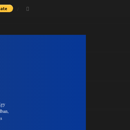
Egy
dban,
ás