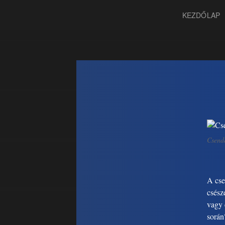
KEZDŐLAP
Csende
A cse
csész
vagy 
során