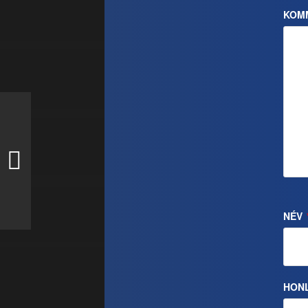
KOM
NÉV
HON