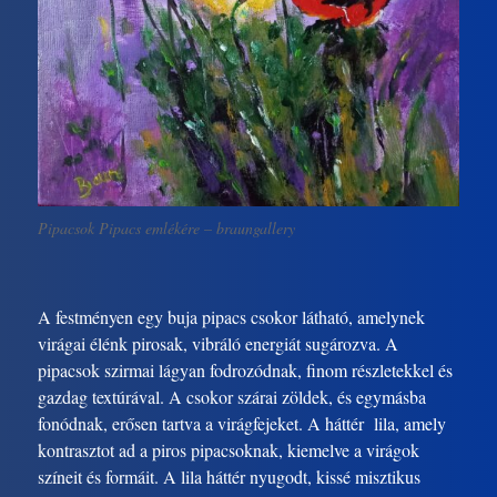
Pipacsok Pipacs emlékére – braungallery
A festményen egy buja pipacs csokor látható, amelynek
virágai élénk pirosak, vibráló energiát sugározva. A
pipacsok szirmai lágyan fodrozódnak, finom részletekkel és
gazdag textúrával. A csokor szárai zöldek, és egymásba
fonódnak, erősen tartva a virágfejeket. A háttér lila, amely
kontrasztot ad a piros pipacsoknak, kiemelve a virágok
színeit és formáit. A lila háttér nyugodt, kissé misztikus