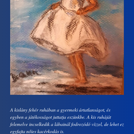
A kislány fehér ruhában a gyermeki ártatlanságot, és
egyben a játékosságot juttatja eszünkbe. A kis ruháját
felemelve incselkedik a lábainál fodrozódó vízzel, de lehet ez
egyfajta nőies kacérkodás is.