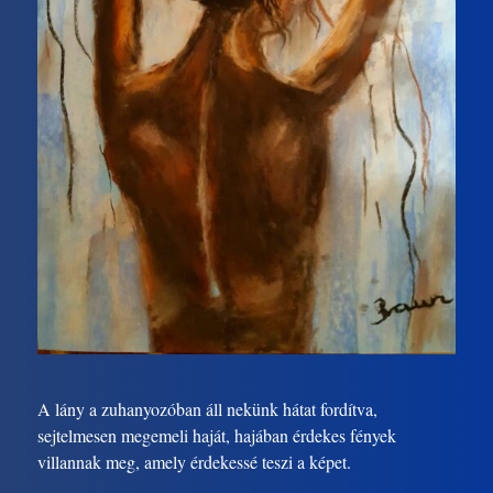
A lány a zuhanyozóban áll nekünk hátat fordítva,
sejtelmesen megemeli haját, hajában érdekes fények
villannak meg, amely érdekessé teszi a képet.