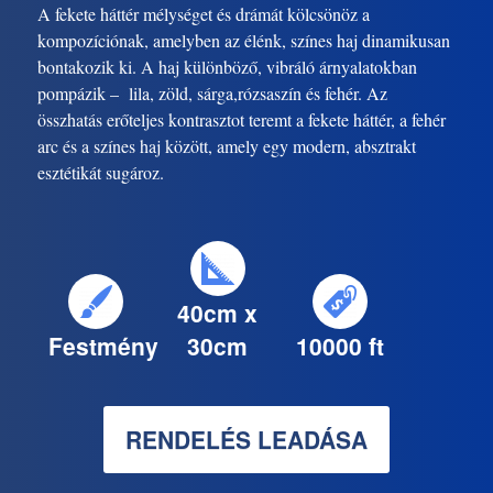
A fekete háttér mélységet és drámát kölcsönöz a
kompozíciónak, amelyben az élénk, színes haj dinamikusan
bontakozik ki. A haj különböző, vibráló árnyalatokban
pompázik – lila, zöld, sárga,rózsaszín és fehér. Az
összhatás erőteljes kontrasztot teremt a fekete háttér, a fehér
arc és a színes haj között, amely egy modern, absztrakt
esztétikát sugároz.
40cm x
Festmény
30cm
10000 ft
RENDELÉS LEADÁSA