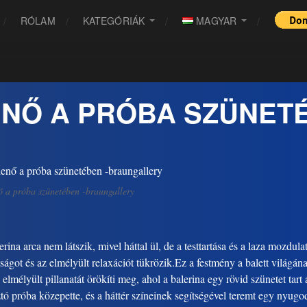
RÓLAM
KATEGÓRIÁK
MAGYAR
ENŐ A PRÓBA SZÜNET
 a próba szünetében -braungallery
rina arca nem látszik, mivel háttal ül, de a testtartása és a laza mozdulat
tságot és az elmélyült relaxációt tükrözik.Ez a festmény a balett világán
 elmélyült pillanatát örökíti meg, ahol a balerina egy rövid szünetet tart 
ztó próba közepette, és a háttér színeinek segítségével teremt egy nyugod