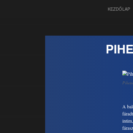
KEZDŐLAP
PIH
Pihenő
A bale
fárad
intim,
fáras