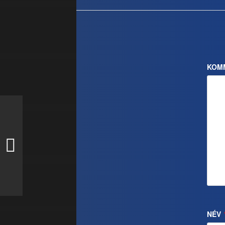
KOM
NÉV