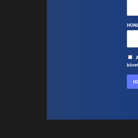
HON
köve