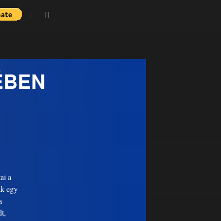
ÉBEN
ai a
ak egy
a
t,