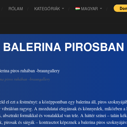
RÓLAM
KATEGÓRIÁK
MAGYAR
BALERINA PIROSBAN
na piros ruhában -braungallery
ld el ezt a festményt: a középpontban egy balerina áll, piros szoknyájá
 vibrálóan ragyog. A mozdulatai elegánsak és könnyedek, miközben a h
s, absztrakt formákkal és vonalakkal van tele. A háttér színei – talán kék
k, pirosak és sárgák – kontrasztot képeznek a balerina piros szoknyájáv