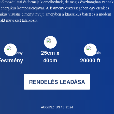
z ő mozdulatai és formája kiemelkednek, de mégis összhangban vannak
r energikus kompozíciójával. A festmény összességében egy élénk és
ikus vizuális élményt nyújt, amelyben a klasszikus balett és a modern
rakt művészet találkozik.
25cm x
Festmény
40cm
20000 ft
RENDELÉS LEADÁSA
AUGUSZTUS 13, 2024