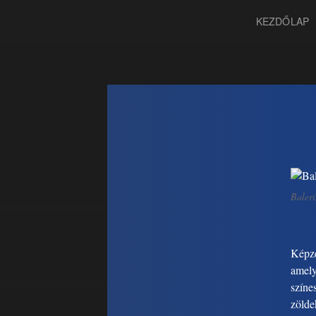
KEZDŐLAP
Baleri
Képze
amely
színe
zölde