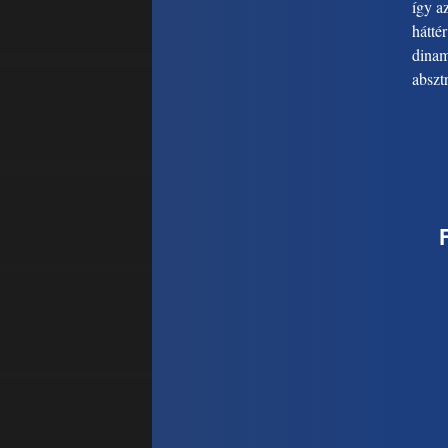
így a
hátté
dinam
abszt