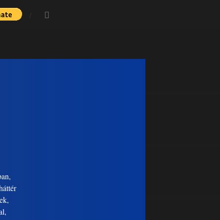
ban,
áttér
ek,
al,