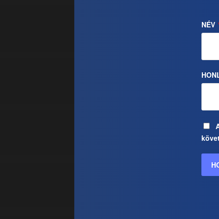
NÉV
HON
köve