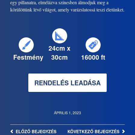
egy pillanatra, elmélázva színesben álmodjuk meg a
körülöttünk lévő világot, amely varázslatossá teszi életünket.
24cm x
Festmény
30cm
16000 ft
RENDELÉS LEADÁSA
ÁPRILIS 1, 2023
ELŐZŐ
BEJEGYZÉS
KÖVETKEZŐ
BEJEGYZÉS