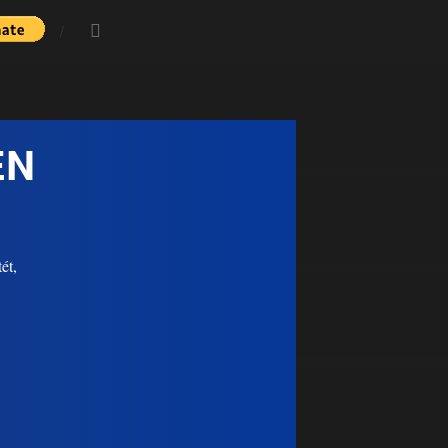
EN
ét,