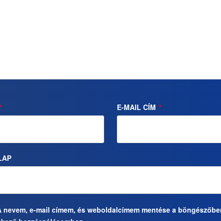
*
E-MAIL CÍM
*
LAP
A nevem, e-mail címem, és weboldalcímem mentése a böngészőbe