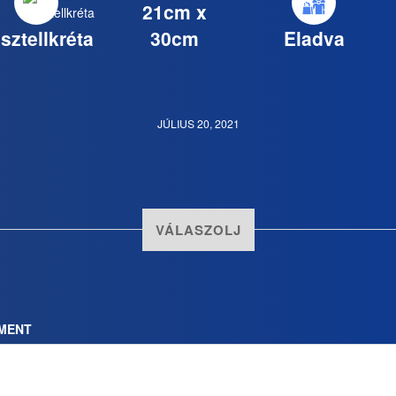
21cm x
sztellkréta
30cm
Eladva
JÚLIUS 20, 2021
VÁLASZOLJ
MENT