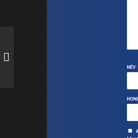
NÉV
HON