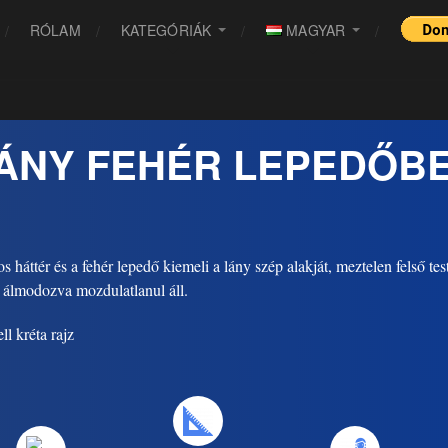
RÓLAM
KATEGÓRIÁK
MAGYAR
ÁNY FEHÉR LEPEDŐB
s háttér és a fehér lepedő kiemeli a lány szép alakját, meztelen felső test
 álmodozva mozdulatlanul áll.
ll kréta rajz