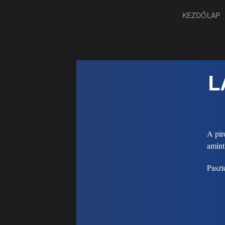
KEZDŐLAP
L
A piro
amint
Paszte