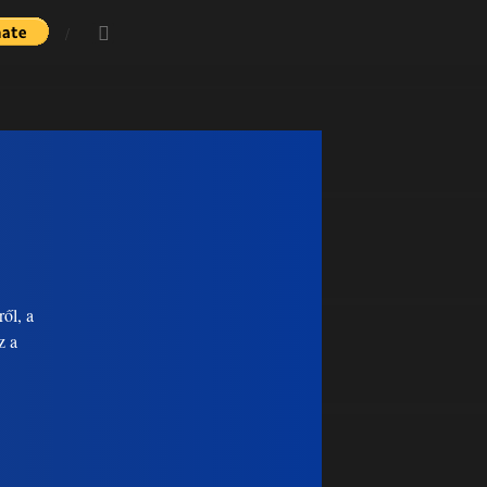
ől, a
z a