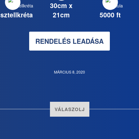
30cm x
sztellkréta
21cm
5000 ft
RENDELÉS LEADÁSA
MÁRCIUS 8, 2020
VÁLASZOLJ