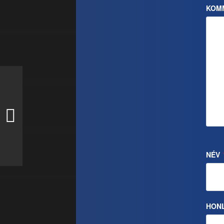
KOM
NÉV
HON